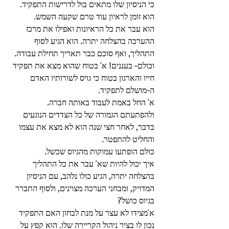
כי הניסיון שלו מתאים בול לדרישות התפקיד. 
הוא זומן לראיון עוד טרם שקעה השמש.
הוא עבר את כל הראיונות ואפילו את מרכז 
ההערכה בהצלחה יתרה. הוא הגיע לסוף 
התהליך, ואף סוכם כבר תאריך תחילת עבודה. 
וכולם- בעננים! א' בטוח שהוא מצא את תפקיד 
חייו והארגון בטוח כי גויס לשורותיו האדם 
ה-מושלם לתפקיד.
א' החל באמת לעבוד באותה חברה. 
ולהפתעתם הגמורה של כל הצדדים הנוגעים 
בדבר, לאחר חצי שנה הוא לא מצא את עצמו 
והחליט להתפטר.
כולם הופתעו עמוקות מהגיוס שכשל.
איך יכול להיות שא' עבר את כל התהליך 
בהצלחה יתרה, הגיע כולו נלהב, עם הניסיון 
המדויק, ומבחני הערכה מצוינים, ולסוף התברר 
בגיוס כושל?
א'מצידו לא עצר על מנת לבחון האם התפקיד 
נכון לו בציר ניהול הקריירה שלו. הוא קפץ על 