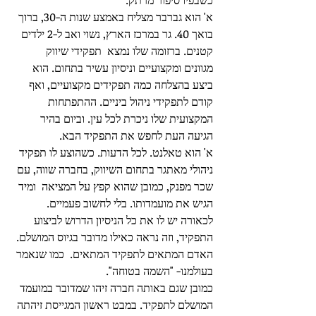
כשבפיו סיפור מרתק.
א' הוא גברבר מצליח באמצע שנות ה-30, ברוך 
בואך 40. גר במרכז הארץ, נשוי ואב ל-2 ילדים 
קטנים. ברזומה שלו נמצא  תפקידי שיווק 
מגוונים ומקצועיים וניסיון עשיר בתחום. הוא 
ביצע בהצלחה כמה תפקידים מקצועיים, ואף 
קודם לתפקידי ניהול ביניים. ההתפתחות 
המקצועית שלו ניכרת לכל עין. וביום בהיר 
הגיעה העת לחפש את התפקיד הבא.
א' הוא טאלנט. לכל הדעות. כשהוצע לו תפקיד 
ניהולי מאתגר בתחום השיווק, בחברה שווה, עם 
שכר מפנק, כמובן שהוא קפץ על המציאה  ומיד 
הגיש את מועמדותו. בלי לחשוב פעמיים.
לכאורה יש לו את כל הניסיון הדרוש לביצוע 
התפקיד, וזה נראה כאילו מדובר בגיוס המושלם. 
האדם המתאים לתפקיד המתאים.  כמו שנאמר 
בעולמנו- "השמה בטוחה".
כמובן שגם באותה חברה זיהו שמדובר במועמד 
המושלם לתפקיד. במבט ראשון המגייסת זיהתה 