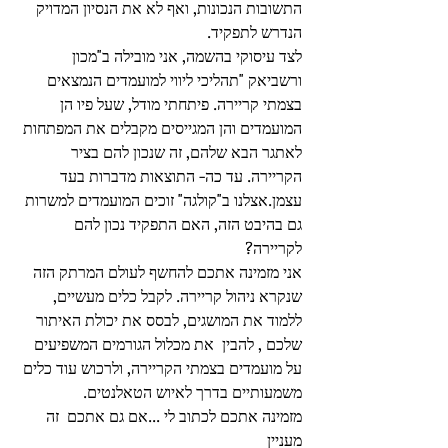
התשובות הנכונות, ואף לא את הנסיון המדויק 
הנדרש לתפקיד.
לצד עיסוקי בהשמה, אני מובילה ב"מכון 
ורשביאק "תהליכי ליווי למועמדים הנמצאים 
בצמתי קריירה. פיתחתי מודל, שעל פיו הן 
המועמדים והן המגייסים מקבלים את המפתחות 
לאתגר הבא שלהם, זה שנכון להם בציר 
הקריירה. עד כה- התוצאות מדברות בעד 
עצמן.אצלנו ב"קולגה" זוכים המועמדים למשרות 
גם בהיבט הזה, האם התפקיד נכון להם 
לקריירה?
אני מזמינה אתכם להחשף לעולם המרתק הזה 
שנקרא ניהול קריירה. לקבל כלים מעשיים,  
ללמוד את המושגים, לבסס את יכולת האיתור 
שלכם , להבין  את מכלול הגורמים המשפיעים 
על מועמדים בצמתי הקריירה, ולרכוש עוד כלים 
משמעותיים בדרך לאיוש הטאלנטים.
מזמינה אתכם לכתוב לי ...אם גם אתכם  זה 
מעניין