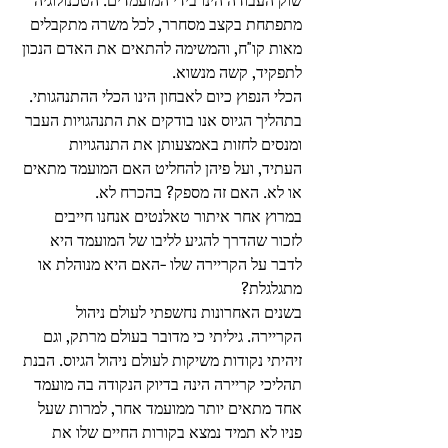
שוק העבודה הינו בידי המועמדים. הטכנולוגיה 
מתפתחת בקצב מסחרר, לכל משרה מתקבלים 
מאות קו"ח, והמשימה להתאים את האדם הנכון 
לתפקיד, קשה מנשוא. 
הכלי הנפוץ כיום לאבחון הינו הכלי ההתנהגותי. 
בתהליך הגיוס אנו בודקים את התנהגויות העבר 
ומנסים לחזות באמצעותן את התנהגויות 
העתיד, ועל פיהן להחליט האם המועמד מתאים 
או לא. האם זה מספק? בהכרח לא.
במרוץ אחר איתור טאלנטים אנחנו חייבים 
לזכור שהדרך להגיע לליבו של המועמד היא 
לדבר על הקריירה שלו -האם היא מנוהלת או 
מתגלגלת?
בשנים האחרונות נחשפתי לעולם ניהול 
הקריירה. גיליתי כי מדובר בעולם מרתק, וגם 
זיהיתי נקודות משיקות לעולם ניהול הגיוס. הבנת 
תהליכי קריירה הינה בדיוק הנקודה בה מועמד 
אחד מתאים יותר ממועמד אחר, למרות שעל 
פניו לא תמיד נמצא בקורות החיים שלו את 