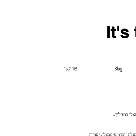
It's
Blog
צור קשר
לי בתהליך... 
 זיכרון פינומנלי, יסודית 