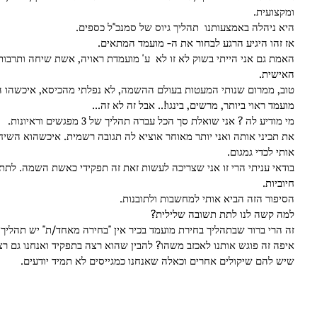
ומקצועית. 
היא ניהלה באמצעותנו  תהליך גיוס של סמנכ"ל כספים. 
אז זהו היגיע הרגע לבחור את ה- מועמד המתאים. 
האמת גם אני הייתי בשוק לא זו לא  ע' מועמדת ראויה, אשת שיחה ותרבו
האישית. 
טוב, ממרום שנותי המעטות בעולם ההשמה, לא נפלתי מהכיסא, איכשהו ה
מועמד ראוי ביותר, מרשים, בינגו!.. אבל זה לא זה... 
מי מודיע לה ? אני שואלת סך הכל עברה תהליך של 3 מפגשים וראיונות. 
את תכיני אותה ואני יותר מאוחר אוציא לה תגובה רשמית. איכשהוא השי
אותי לכדי גמגום. 
בודאי עניתי הרי זו אני שצריכה לעשות זאת זה תפקידי כאשת השמה. לתת
חיוביות. 
הסיפור הזה הביא אותי למחשבות ולתובנות. 
למה קשה לנו לתת תשובה שלילית? 
זה הרי ברור שבתהליך בחירת מועמד בכיר אין "בחירה מאחד/ת" יש תהליך 
איפה זה פוגש אותנו לאכזב משהו? להבין שהוא רצה בתפקיד ואנחנו גם רצ
שיש להם שיקולים אחרים וכאלה שאנחנו כמגייסים לא תמיד יודעים. 