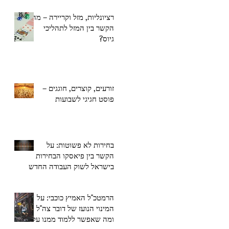
רציונליות, מזל וקריירה – מה
הקשר בין המזל לתהליכי
גיוס?
זורעים, קוצרים, חוגגים –
פוסט חגיגי לשבועות
בחירות לא פשוטות: על
הקשר בין פיאסקו הבחירות
בישראל לשוק העבודה החדש
הרמטכ"ל האמיץ כוכבי: על
המינוי הנועז של דובר צה"ל
ומה שאפשר ללמוד ממנו על