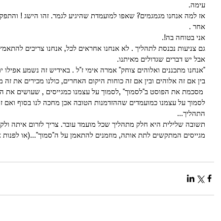
עימה. 
אז למה אנחנו מגמגמים? שאפו למועמדת שהיגיע לגמר. זהו הישג ! והתפק
אחר . 
אני בטוחה בה!. 
גם צניעות נכנסת לתהליך . לא אנחנו אחראים לכל, אנחנו צריכים להתאמץ
אבל יש דברים שגדולים מאיתנו. 
"אנחנו מתכננים ואלוהים צוחק" אמרה אימי ז"ל . באידיש זה נשמע אפילו יו
בין אם זה אלוהים ובין אם זה כוחות היקום האחרים, כולנו מכירים את זה מ
 מסכמת את הפוסט ב"לסמוך" ,לסמוך על עצמנו כמגייסים , שעושים את העבודה הנכונה לארגונים שלנו, 
לסמוך על עצמנו כמועמדים שההזדמנות הטובה אכן מחכה לנו בסוף ואם זה 
התהליך... 
תשובה שלילית היא חלק מתהליך שכל מועמד עובר. צריך לזרום איתה ולקב
מגייסים המתקשים לתת אותה, מוזמנים להתאמן על ה"סמוך"...(או לפנות אל