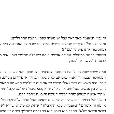
זה נכון !המועמד מאד ראוי אבל יש משהו שנסיונו קצת יותר רלוונטי.. 
ומהו רלוונטי? בסוף יש מנהלים בכירים בארגונים שהמילה האחרונה היא ש
(מהסיבות אותן ציינתי למעלה) 
בשנותי הרבות כמנהלת  עתירת אנשים ועתה כמנהלת תהליכי גיוס,  איני 
להענות לבקשה או לפטר, 
וזאת משום שסיגלתי לי את האמונה הבסיסית והביטחון   שמה שנכון לנו קו
המסוגלות לבטוח ולהאמין שגם אם לא קיבלתי תפקיד  או פרויקט מסוים, ה
אחר. היא מאושיות דרכי.(אולי משום כך אני חיה בעולמות ההשמה המאתג
ההבדל בין אנשים מצליחים או  כאלה שלא ,הוא ביכולת שלהם לקבל תשו
 מתוך אמונה ובטחון שההזדמנות הטובה והנכונה מחכה להם. 
תהליך של הרמת ידים שמור רק לאנשים שאינם מצליחנים, ש"מתקרבנים" כ
אז מה זה אומר על המועמדת שלא התקבלה ? שהיא לא טובה? שהיא לא מ
בודאי ובודאי שלא!..ההפך הוא הנכון היא התקדמה בתהליך היתה בין המו