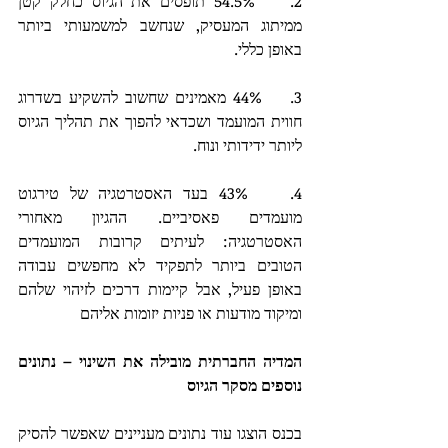
2.    54.5% תופסים את הגיוס כחלק קטן 
ממיתוג המעסיק, שנחשב למשמעותי ביותר 
באופן כללי. 
3.    44% מאמינים שחשוב להשקיע בשדרוג 
חווית המועמד ושכדאי להפוך את תהליך הגיוס 
ליותר ידידותי ונוח.
4.    43% בעד האסטרטגיה של טירגוט 
מועמדים פאסיביים. ההגיון מאחורי 
האסטרטגיה: לעיתים קרובות המועמדים 
הטובים ביותר לתפקיד לא מחפשים עבודה 
באופן פעיל, אבל קיימות דרכים לזיהוי שלהם 
ומיקוד מודעות או פניות יזומות אליהם 
המדיה החברתית מובילה את השינוי – נתונים 
נוספים מסקר הגיוס
בכנס הוצגו עוד נתונים מעניינים שאפשר להסיק 