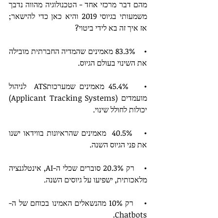
מהם דבר מרכזי אחד - הטכנולוגיה מהווה נדבך 
משמעותי בגיוסי 2019 והיא כאן כדי להישאר; 
אז איך זה בא לידי ביטוי?
•    83.3% מאמינים שהמדיה החברתית מובילה 
את השינוי בעולם הגיוס.
•    45.4% מאמינים שמערכותATS  לניהול 
מועמדים (Applicant Tracking Systems) 
יכולות לחולל שינוי.
•    40.5%  מאמינים שהראיונות בווידאו ישנו 
את פני הגיוס השנה.
•    רק 20.3% סוברים שכלי ה-AI, אינטלגנציה 
מלאכותית, ישפיעו על גיוסים השנה.
•    רק 10% מהנשאלים האמינו בכוחם של ה-
Chatbots.