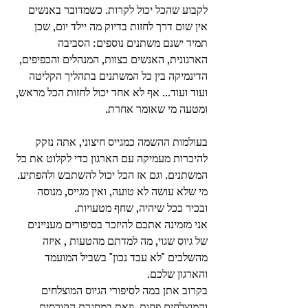
לקבוע שהכל יכול לקרות. כשמדובר באנשים 
אין שום דרך לחזות בדיוק מה יילד יום, שכן 
תמיד ישנם משתנים נוספים: הסביבה 
הארגונית, האנשים בצוות, המנהלים והכפיפים, 
הדינמיקה בין כל המשתנים בתהליך הקליטה 
ועוד ועוד... אף לא אחד יכול לחזות הכל מראש, 
ומטעה מי שאומר אחרת. 
בעולמות ההשמה כמגייס חיצוני, אתה נזקק 
להיכרות מעמיקה עם הארגון כדי לקלוט את כל 
המשתנים. וגם אז הכל יכול להשתבש ולהפתיע. 
מי שלא עושה לא טועה, ואין מגייס, מנוסה 
ובכיר ככל שיהיה, שחף מטעויות. 
אני מזמינה אתכם להיזכר בסיפורים מעניינים 
של גיוס שגוי, מה למדתם מהטעות , איזה 
מהשלבים "לא עבד נכון" בשביל המועמד 
והארגון שלכם. 
בקרוב אתן במה לסיפורי הגיוס המוצלחים 
והמוצלחים פחות ,וזאת במסגרת הקורסים 