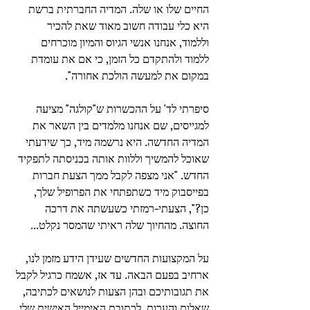
החיים שלו או שלה. המדיה החברתית ברשת 
היא כלי עבודה חשוב מאוד שאת להכיר 
וללמוד, אנחנו אנשי הגיוס והמיון מוכרחים 
ללמוד ולהתקדם כל הזמן, כי אם את עומדת 
במקום את למעשה הולכת אחורה". 
סיפרתי לד' על ההכשרות ש"קולגה" מציעה 
למגייסים, שם אנחנו מלמדים בין השאר את 
המדיה החדשה. היא נרשמה מיד, כך שידעתי 
שאוכל להמשיך וללוות אותה בכניסתה לתפקיד 
החדש. "אני מצפה לקבל ממך הצעת חברות 
בפייסבוק מיד כשתפתחי את הפרופיל שלך, 
כן?", הצעתי-רמזתי כשעשתה את דרכה 
החוצה. מהחיוך שלה ראיתי שהמסר נקלט... 
על המקצועות החדשים שעידן הידע מזמן לנו, 
ארחיב בפעם הבאה. עד אז, אשמח כרגיל לקבל 
את תגובותיכם ובהן הצעות לנושאים לכתיבה, 
שאלות והערות, לכתובת האימייל האישית שלי 