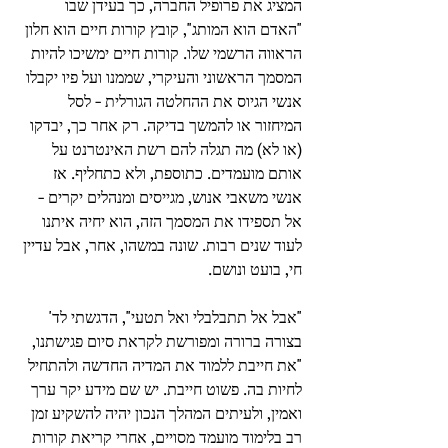
המציג את פרופיל החברה, כך בעידן שבו 
"האדם הוא המותג", קובץ קורות חיים הוא חלון 
הראווה הרשמי שלו. קורות חיים ימשיכו להיות 
המסמך הראשוני והעיקרי, שממנו ועל פיו יקבלו 
אנשי הגיוס את ההחלטה הגורלית - לסל 
המיחזור או להמשך בדיקה. רק אחר כך, יבדקו 
(או לא) מה תגלה להם רשת האינטרנט על 
אותם מועמדים. כתוספת, ולא כתחליף. אז 
אנשי משאבי אנוש, מגייסים ומנהלים יקרים - 
אל תספידו את המסמך הזה, הוא יחיה איתנו 
לעוד שנים רבות. שונה במשהו, אחר, אבל עדיין 
חי, בועט ונושם. 
"אבל אל תתבלבלי ואל תטעי", הדגשתי לד' 
בצורה ברורה ומפורשת לקראת סיום פגישתנו, 
"את חייבת ללמוד את המדיה החדשה ולהתחיל 
לחיות בה. פשוט חייבת. יש שם מידע יקר ערך 
ואמין, ולעיתים המהלך הנכון יהיה להשקיע זמן 
רב בלימוד מועמד מסויים, אחרי קריאת קורות 