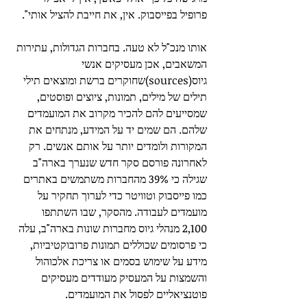
פרופיל בפייסבוק. אין, את חייבת להציל אותי". 
אותו מנכ"ל לא טעה. בחברות הגדולות, עתירות 
המשאבים, אכן מעסיקים אנשי 
גיוס(sources)שחוקרים ברשת ומוצאים תילי 
תילים של מילים, תמונות, ציוצים ופוסטים, 
שמסייעים להם להכיר מקרוב את המועמדים 
שלהם. הם שמים יד על המידע, מנתחים את 
המקורות ולומדים יותר על אותם אנשים. רק 
לאחרונה פורסם סקר חדש שנערך בארה"ב 
שגילה כי 39% מהחברות משתמשים באתרים 
כמו פייסבוק וטוויטר כדי לערוך תחקיר על 
מועמדים לעבודה. מהסקר, שבו השתתפו 
2,100 מנהלי גיוס מחברות שונות בארה"ב, עלה 
כי פרסומים שכוללים תמונות פרובוקטיביות, 
מידע על שימוש בסמים או צריכת אלכוהול 
והשמצות על המעסיק מעודדים מעסיקים 
פוטנציאליים לפסול את המועמדים. 